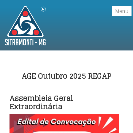
Menu
Início
Institucional
▼
AGE Outubro 2025 REGAP
Convenções Coletivas
▼
Sindicalizar
Assembleia Geral
Extraordinária
Boletos
Galerias
▼