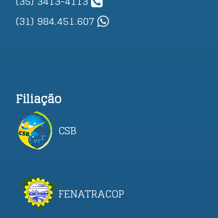
(35) 3413-4113
(31) 984.451.607
Filiação
CSB
FENATRACOP