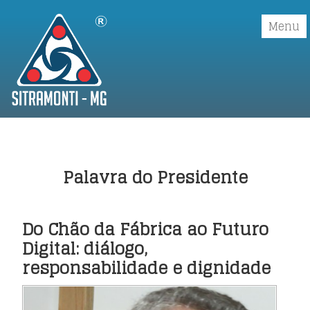
Menu
Início
Institucional
▼
Palavra do Presidente
Convenções Coletivas
▼
Sindicalizar
Do Chão da Fábrica ao Futuro
Digital: diálogo,
Boletos
responsabilidade e dignidade
Galerias
▼