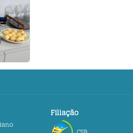
Filiação
ciano
CSB