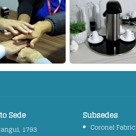
to Sede
Subsedes
Coronel Fabri
tangui, 1793