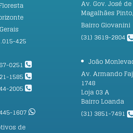
Av. Gov. José de
Floresta
Magalhães Pinto
orizonte
Bairro Giovanini
Gerais
(31) 3619-2804
1.015-425
João Monleva
267-0251
Av. Armando Faj
421-1585
1748
244-2005
Loja 03 A
Bairro Loanda
8445-1607
(31) 3851-7491
tivos de