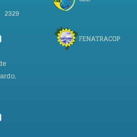
, 2329
FENATRACOP
de
ardo,