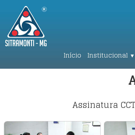
Início
Institucional
▼
A
Assinatura CC