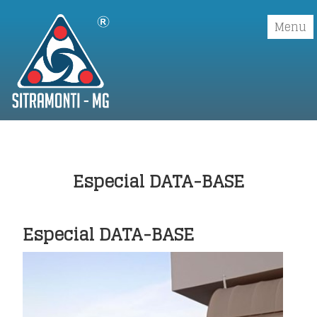
Menu
Início
Institucional
▼
Especial DATA-BASE
Convenções Coletivas
▼
Sindicalizar
Especial DATA-BASE
Boletos
Galerias
▼