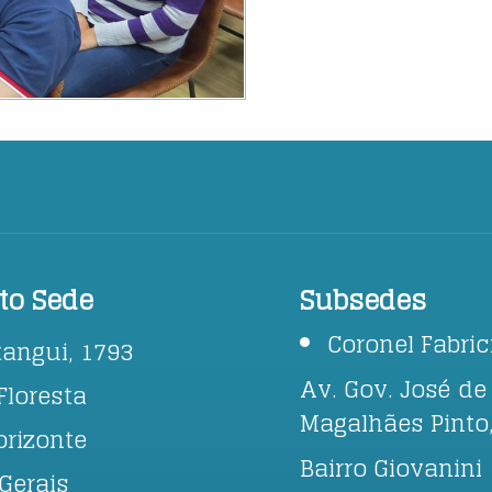
to Sede
Subsedes
Coronel Fabri
tangui, 1793
Av. Gov. José de
Floresta
Magalhães Pinto
orizonte
Bairro Giovanini
Gerais