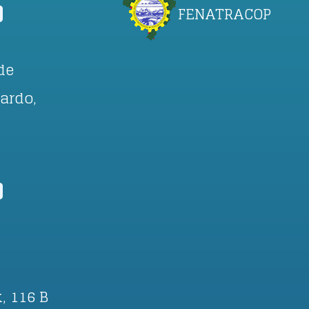
FENATRACOP
de
ardo,
, 116 B