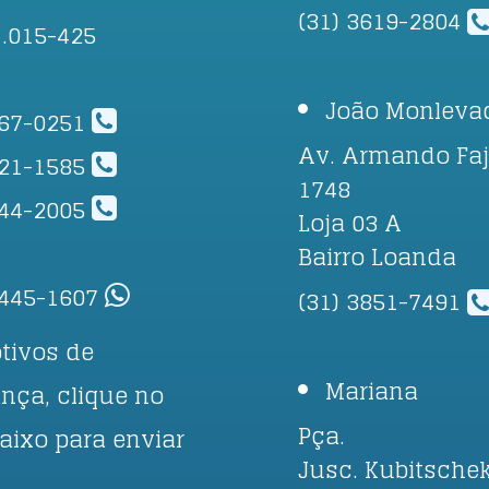
(31) 3619-2804
1.015-425
João Monleva
267-0251
Av. Armando Faj
421-1585
1748
244-2005
Loja 03 A
Bairro Loanda
8445-1607
(31) 3851-7491
tivos de
Mariana
nça, clique no
Pça.
baixo para enviar
Jusc. Kubitschek
.