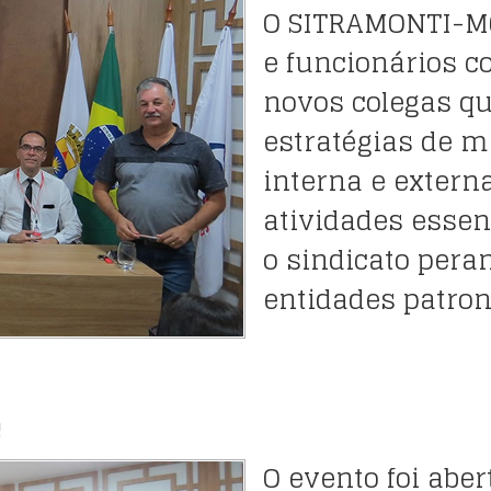
O SITRAMONTI-MG
e funcionários c
novos colegas que
estratégias de m
interna e extern
atividades essen
o sindicato pera
entidades patron
s
O evento foi aber