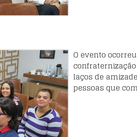
O evento ocorreu
confraternização
laços de amizade
pessoas que com