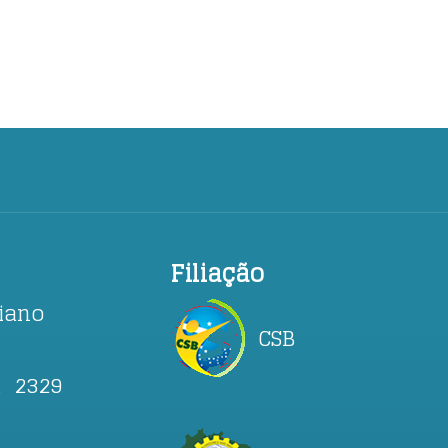
Filiação
ciano
CSB
, 2329