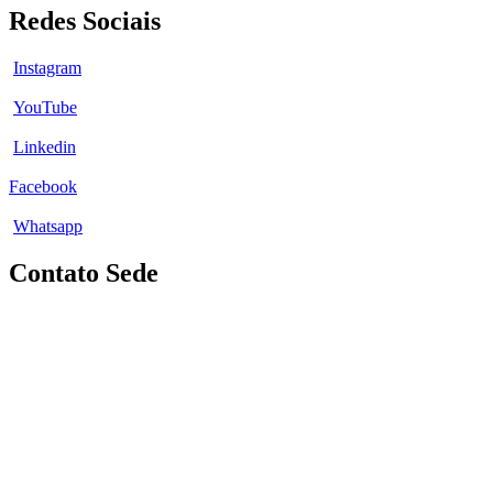
Redes Sociais
Instagram
YouTube
Linkedin
Facebook
Whatsapp
Contato Sede
Rua Pitangui, 1793
Bairro Floresta
Belo Horizonte
Minas Gerais
CEP: 31.015-425
(31) 3267-0251