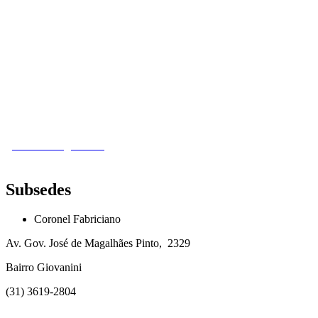
(31) 3421-1585
(31) 3244-2005
(31) 98445-1607
Por motivos de segurança, clique no link abaixo
para enviar e-mail.
sitramontimg.com.br
Subsedes
Coronel Fabriciano
Av. Gov. José de Magalhães Pinto, 2329
Bairro Giovanini
(31) 3619-2804