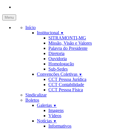
Menu
Início
Institucional
▼
SITRAMONTI-MG
Missão, Visão e Valores
Palavra do Presidente
Diretoria
Ouvidoria
Homologação
Sub-Sedes
Convenções Coletivas
▼
CCT Pessoa Jurídica
CCT Contabilidade
CCT Pessoa Física
Sindicalizar
Boletos
Galerias
▼
Imagens
Vídeos
Notícias
▼
Informativos