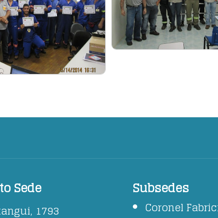
to Sede
Subsedes
Coronel Fabri
tangui, 1793