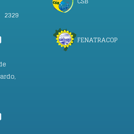
CSB
, 2329
FENATRACOP
de
ardo,