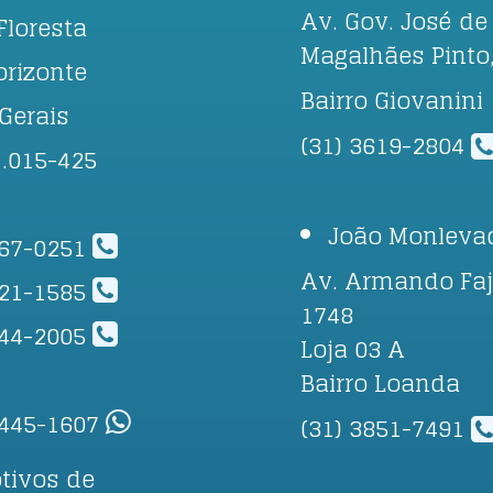
Av. Gov. José de
Floresta
Magalhães Pinto
orizonte
Bairro Giovanini
Gerais
(31) 3619-2804
1.015-425
João Monleva
267-0251
Av. Armando Faj
421-1585
1748
244-2005
Loja 03 A
Bairro Loanda
8445-1607
(31) 3851-7491
tivos de